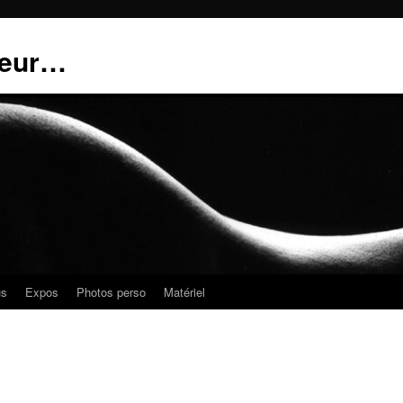
teur…
us
Expos
Photos perso
Matériel