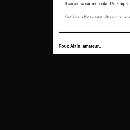
Bienvenue sur mon site! Un simple p
Publié dans
Non classé
|
Un commentair
Roux Alain, amateur…