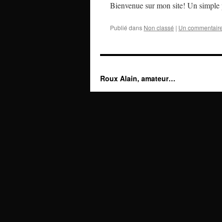
Bienvenue sur mon site! Un simple p
Publié dans
Non classé
|
Un commentair
Roux Alain, amateur…