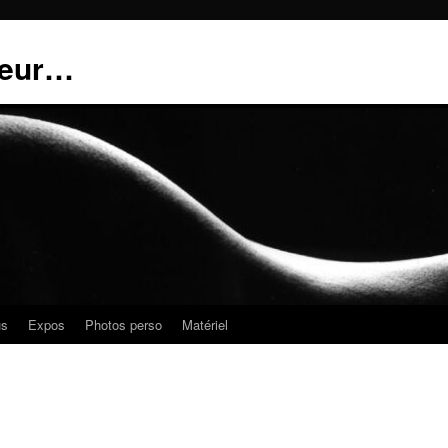
teur…
us
Expos
Photos perso
Matériel