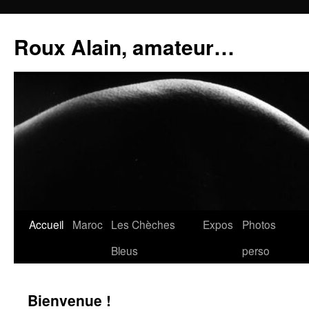
Aller
au
Roux Alain, amateur…
contenu
Accueil
Maroc
Les Chèches
Expos
Photos
Bleus
perso
Bienvenue !