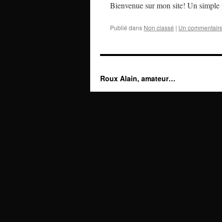
Bienvenue sur mon site! Un simple p
Publié dans
Non classé
|
Un commentair
Roux Alain, amateur…