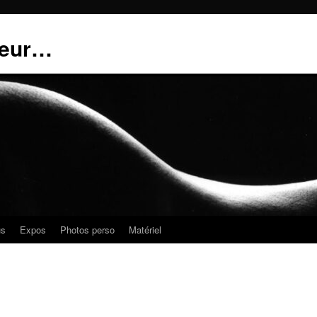
teur…
us
Expos
Photos perso
Matériel