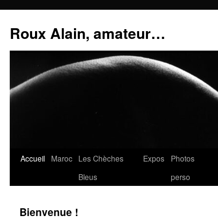
Aller
au
Roux Alain, amateur…
contenu
Accueil
Maroc
Les Chèches
Expos
Photos
Bleus
perso
Bienvenue !