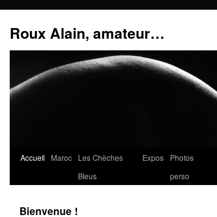
Aller
au
Roux Alain, amateur…
contenu
Accueil
Maroc
Les Chèches
Expos
Photos
Bleus
perso
Bienvenue !