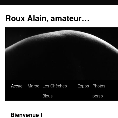
Aller
au
Roux Alain, amateur…
contenu
Accueil
Maroc
Les Chèches
Expos
Photos
Bleus
perso
Bienvenue !