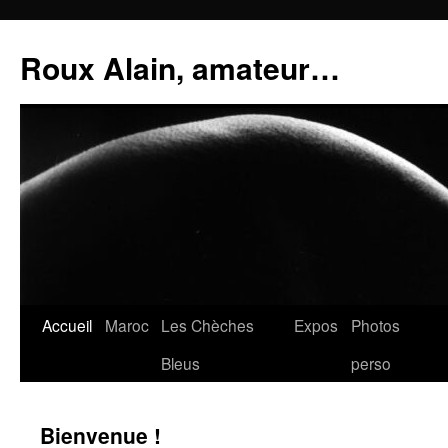
Aller
au
Roux Alain, amateur…
contenu
Accueil
Maroc
Les Chèches
Expos
Photos
Bleus
perso
Bienvenue !