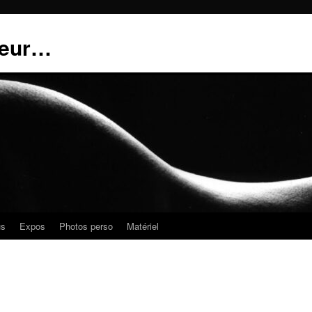
teur…
us
Expos
Photos perso
Matériel