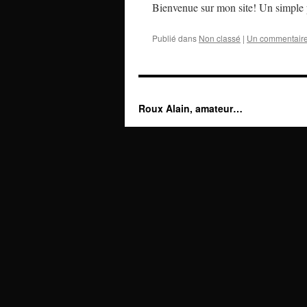
Bienvenue sur mon site! Un simple p
Publié dans
Non classé
|
Un commentair
Roux Alain, amateur…