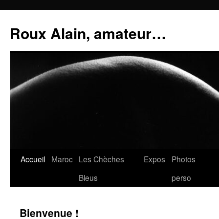
Aller
au
Roux Alain, amateur…
contenu
Accueil
Maroc
Les Chèches
Expos
Photos
Bleus
perso
Bienvenue !