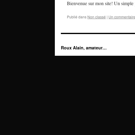
Bienvenue sur mon site! Un simple p
Publié dans
Non classé
|
Un commentair
Roux Alain, amateur…