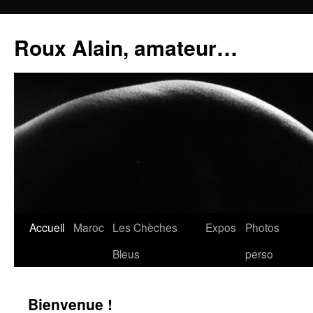
Aller
au
Roux Alain, amateur…
contenu
Accueil
Maroc
Les Chèches
Expos
Photos
Bleus
perso
Bienvenue !