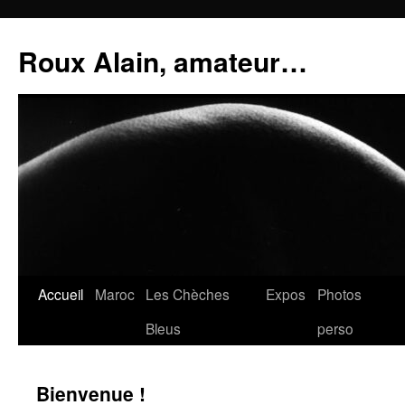
Aller
au
Roux Alain, amateur…
contenu
Accueil
Maroc
Les Chèches
Expos
Photos
Bleus
perso
Bienvenue !