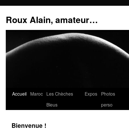
Aller
au
Roux Alain, amateur…
contenu
Accueil
Maroc
Les Chèches
Expos
Photos
Bleus
perso
Bienvenue !