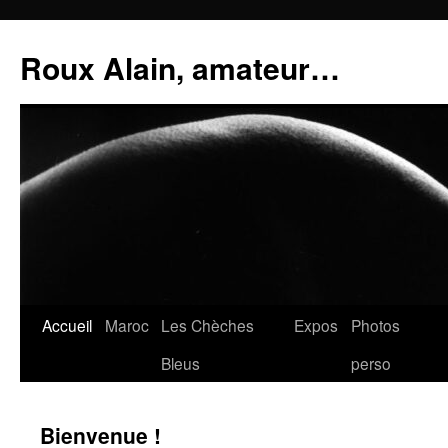
Aller
au
Roux Alain, amateur…
contenu
Accueil
Maroc
Les Chèches
Expos
Photos
Bleus
perso
Bienvenue !