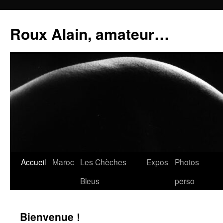
Aller
au
Roux Alain, amateur…
contenu
Accueil
Maroc
Les Chèches
Expos
Photos
Bleus
perso
Bienvenue !