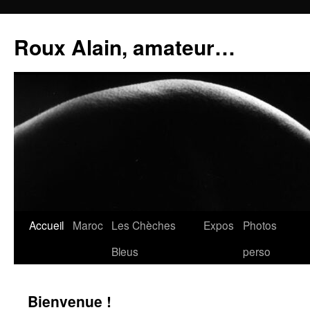
Aller
au
Roux Alain, amateur…
contenu
Accueil
Maroc
Les Chèches
Expos
Photos
Bleus
perso
Bienvenue !