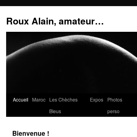
Aller
au
Roux Alain, amateur…
contenu
Accueil
Maroc
Les Chèches
Expos
Photos
Bleus
perso
Bienvenue !