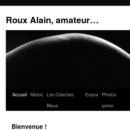
Aller
au
Roux Alain, amateur…
contenu
Accueil
Maroc
Les Chèches
Expos
Photos
Bleus
perso
Bienvenue !