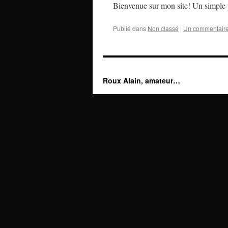
Bienvenue sur mon site! Un simple p
Publié dans
Non classé
|
Un commentair
Roux Alain, amateur…