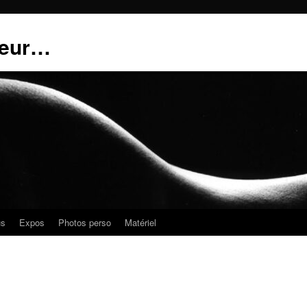
teur…
us
Expos
Photos perso
Matériel