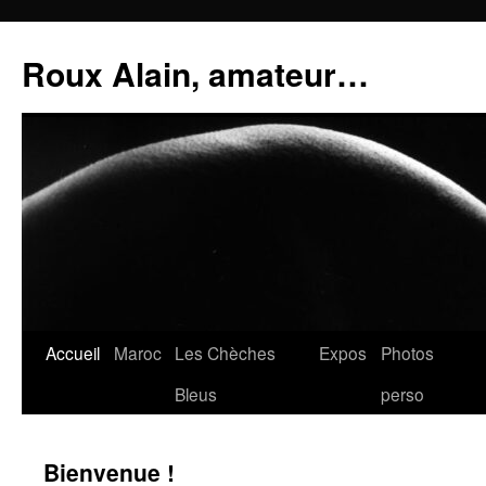
Aller
au
Roux Alain, amateur…
contenu
Accueil
Maroc
Les Chèches
Expos
Photos
Bleus
perso
Bienvenue !