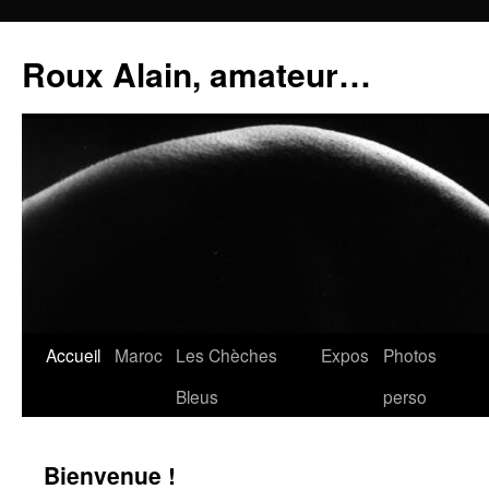
Aller
au
Roux Alain, amateur…
contenu
Accueil
Maroc
Les Chèches
Expos
Photos
Bleus
perso
Bienvenue !