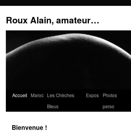
Aller
au
Roux Alain, amateur…
contenu
Accueil
Maroc
Les Chèches
Expos
Photos
Bleus
perso
Bienvenue !