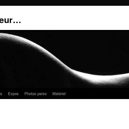
teur…
us
Expos
Photos perso
Matériel