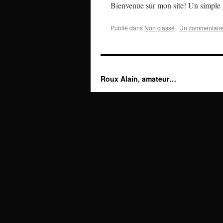
Bienvenue sur mon site! Un simple p
Publié dans
Non classé
|
Un commentair
Roux Alain, amateur…