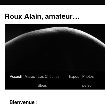
Aller
au
Roux Alain, amateur…
contenu
Accueil
Maroc
Les Chèches
Expos
Photos
Bleus
perso
Bienvenue !