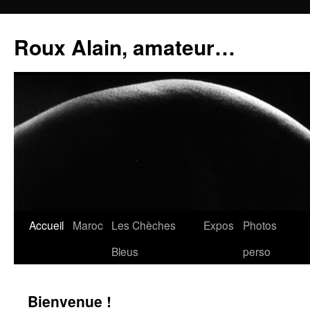
Aller
au
Roux Alain, amateur…
contenu
Accueil
Maroc
Les Chèches
Expos
Photos
Bleus
perso
Bienvenue !