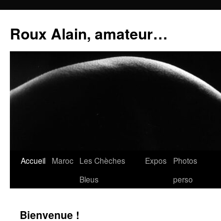
Aller
au
Roux Alain, amateur…
contenu
Accueil
Maroc
Les Chèches
Expos
Photos
Bleus
perso
Bienvenue !