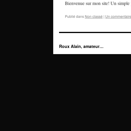
Bienvenue sur mon site! Un simple p
Publié dans
Non classé
|
Un commentair
Roux Alain, amateur…