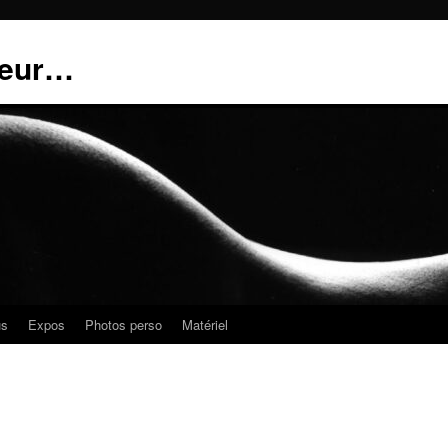
teur…
us
Expos
Photos perso
Matériel