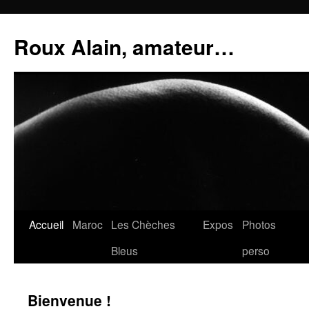
Aller
au
Roux Alain, amateur…
contenu
Accueil
Maroc
Les Chèches
Expos
Photos
Bleus
perso
Bienvenue !