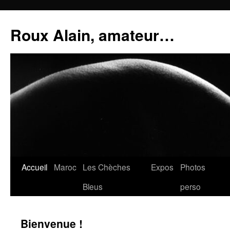
Aller
au
Roux Alain, amateur…
contenu
Accueil
Maroc
Les Chèches
Expos
Photos
Bleus
perso
Bienvenue !