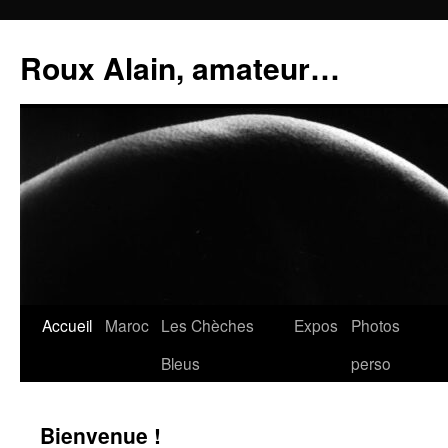
Aller
au
Roux Alain, amateur…
contenu
Accueil
Maroc
Les Chèches
Expos
Photos
Bleus
perso
Bienvenue !