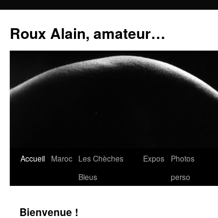
Aller
au
Roux Alain, amateur…
contenu
Accueil
Maroc
Les Chèches
Expos
Photos
Bleus
perso
Bienvenue !