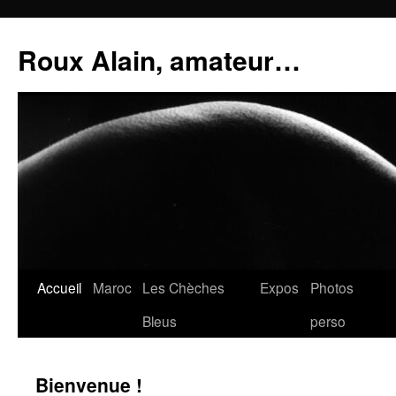
Aller
au
Roux Alain, amateur…
contenu
Accueil
Maroc
Les Chèches
Expos
Photos
Bleus
perso
Bienvenue !