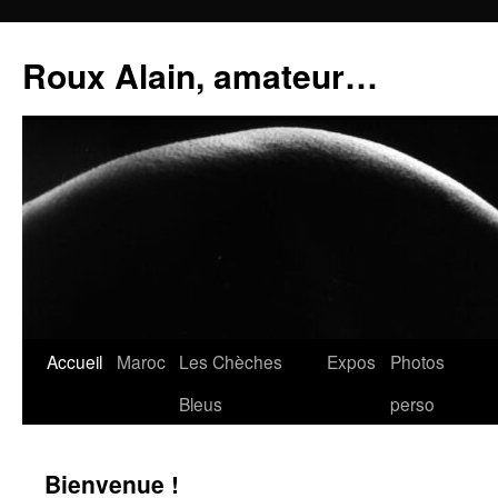
Aller
au
Roux Alain, amateur…
contenu
Accueil
Maroc
Les Chèches
Expos
Photos
Bleus
perso
Bienvenue !