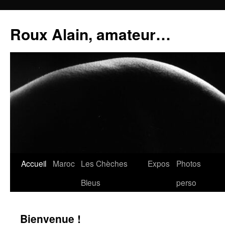
Aller
au
Roux Alain, amateur…
contenu
Accueil
Maroc
Les Chèches
Expos
Photos
Bleus
perso
Bienvenue !