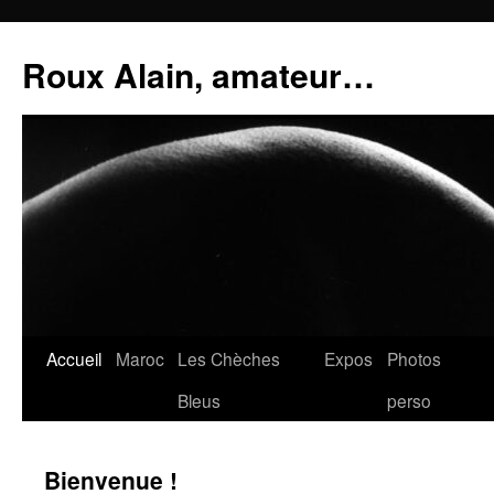
Aller
au
Roux Alain, amateur…
contenu
Accueil
Maroc
Les Chèches
Expos
Photos
Bleus
perso
Bienvenue !