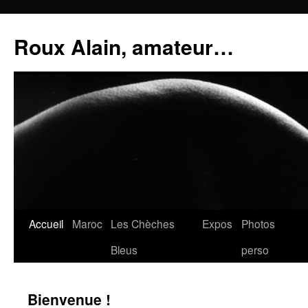
Aller
au
Roux Alain, amateur…
contenu
Accueil
Maroc
Les Chèches
Expos
Photos
Bleus
perso
Bienvenue !