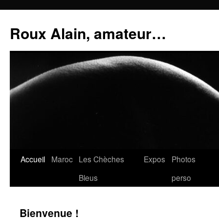
Aller
au
Roux Alain, amateur…
contenu
Accueil
Maroc
Les Chèches
Expos
Photos
Bleus
perso
Bienvenue !