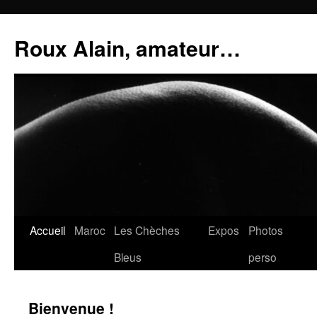
Aller
au
Roux Alain, amateur…
contenu
Accueil
Maroc
Les Chèches
Expos
Photos
Bleus
perso
Bienvenue !