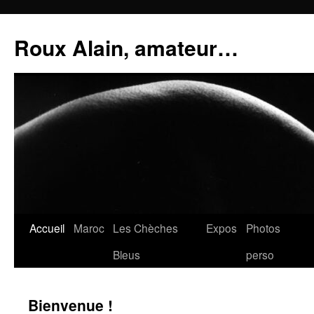
Aller
au
Roux Alain, amateur…
contenu
Accueil
Maroc
Les Chèches
Expos
Photos
Bleus
perso
Bienvenue !