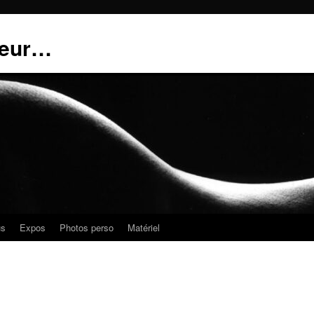
teur…
us
Expos
Photos perso
Matériel