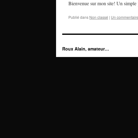
Bienvenue sur mon site! Un simple p
Publié dans
Non classé
|
Un commentair
Roux Alain, amateur…