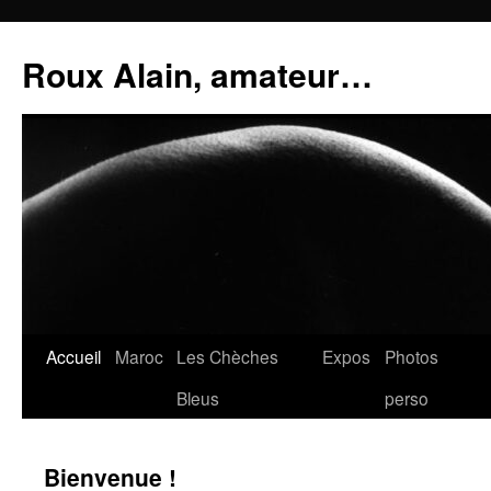
Aller
au
Roux Alain, amateur…
contenu
Accueil
Maroc
Les Chèches
Expos
Photos
Bleus
perso
Bienvenue !