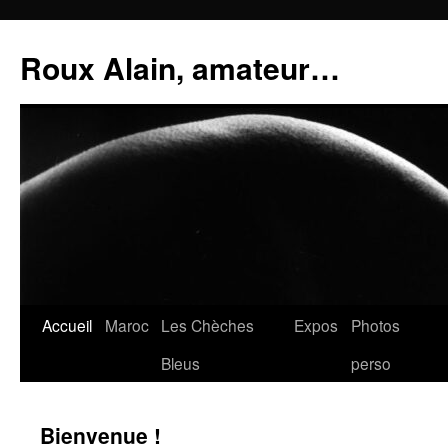
Aller
au
Roux Alain, amateur…
contenu
Accueil
Maroc
Les Chèches
Expos
Photos
Bleus
perso
Bienvenue !