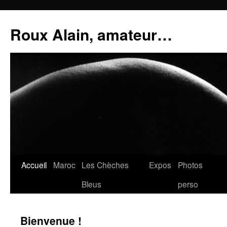
Aller
au
Roux Alain, amateur…
contenu
Accueil
Maroc
Les Chèches
Expos
Photos
Bleus
perso
Bienvenue !