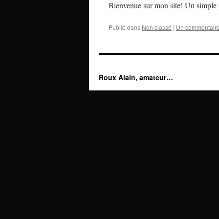
Bienvenue sur mon site! Un simple p
Publié dans
Non classé
|
Un commentair
Roux Alain, amateur…