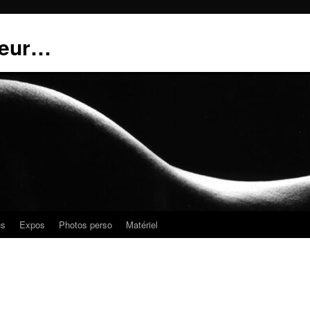
teur…
us
Expos
Photos perso
Matériel