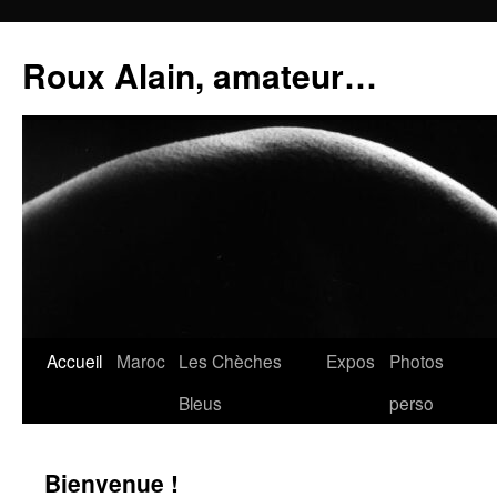
Aller
au
Roux Alain, amateur…
contenu
Accueil
Maroc
Les Chèches
Expos
Photos
Bleus
perso
Bienvenue !