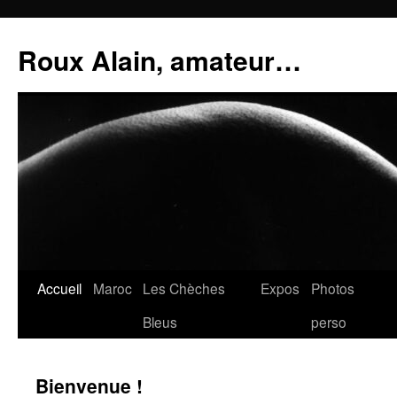
Aller
au
Roux Alain, amateur…
contenu
Accueil
Maroc
Les Chèches
Expos
Photos
Bleus
perso
Bienvenue !