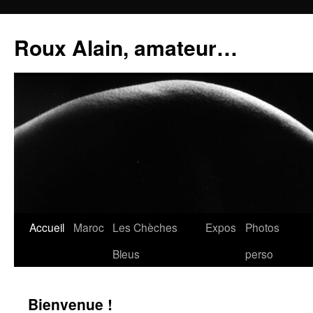
Aller
au
Roux Alain, amateur…
contenu
Accueil
Maroc
Les Chèches
Expos
Photos
Bleus
perso
Bienvenue !